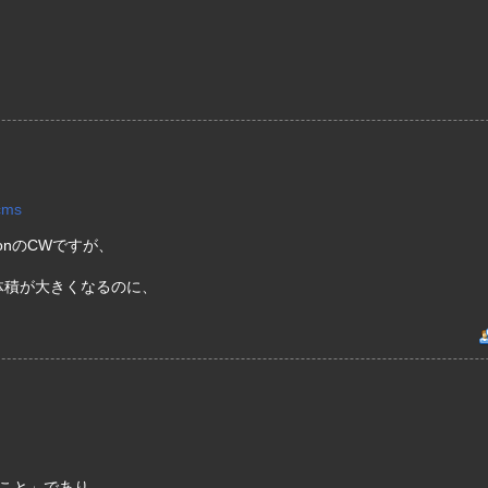
cms
0tonのCWですが、
で体積が大きくなるのに、
こと」であり、