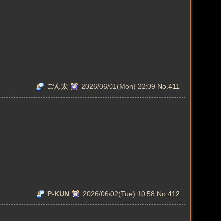
ごん太
2026/06/01(Mon) 22:09
No.411
P-KUN
2026/06/02(Tue) 10:58
No.412