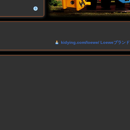
kidying.com/loewe/ Loeweブ