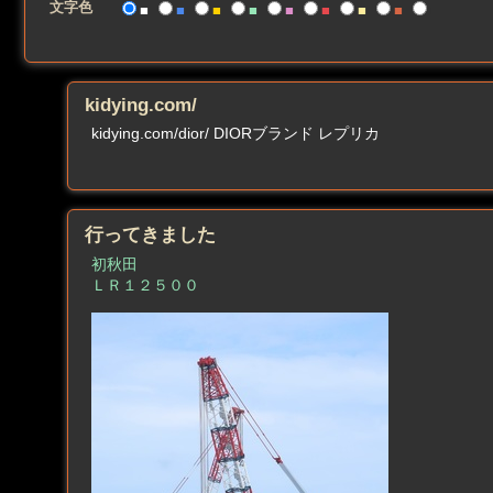
文字色
■
■
■
■
■
■
■
■
■
kidying.com/
kidying.com/dior/ DIORブランド レプリカ
行ってきました
初秋田
ＬＲ１２５００