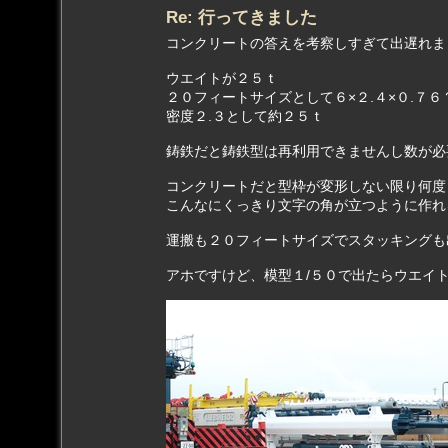
Re: 行ってきました
コンクリートの答えを考察しすぎて出遅れま
ウエイトが２５ｔ
２０フィートサイズとして６×２.４×０.７６
密度２.３として約２５ｔ
鋳鉄だと鋳鉄型は再利用できませんし数が必
コンクリートだと型枠が変形しない限り何度
こんなにくっきり文字の角が立つように作れ
運搬も２０フィートサイズでスタッキングも
アホですけど、模型１/５０で出たらウエイ