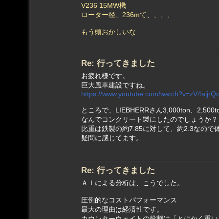
V236 15MW機
ローター径、236mて、、、、
もう頭おかしいな
Re: 行ってきました
お疲れ様です。
巨大風車建設ですね。
https://www.youtube.com/watch?v=zV4aijrQ
ところで、LIEBHERRさん3,000ton、2,50
なんでコンクリート製にしたのでしょうか？
比重は鉄製の約7.85に対して、約2.3なの
疑問に感じてます。
Re: 行ってきました
ＡＩによる分析は、こうでした。
圧倒的なコストパフォーマンス
最大の理由は経済性です。
カウンターウェイトの役割は「とにかく重い