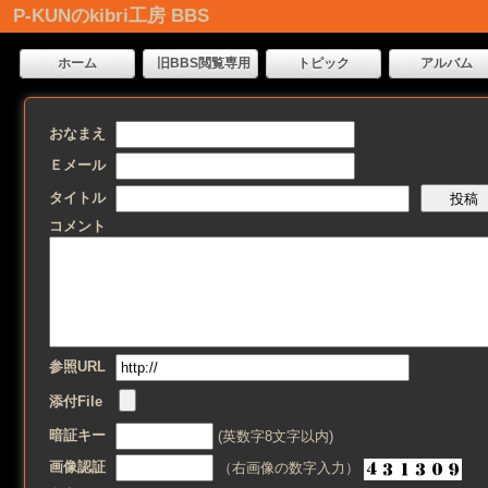
P-KUNのkibri工房 BBS
ホーム
旧BBS閲覧専用
トピック
アルバム
おなまえ
Ｅメール
タイトル
コメント
参照URL
添付File
暗証キー
(英数字8文字以内)
画像認証
（右画像の数字入力）