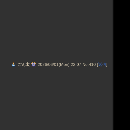
ごん太
2026/06/01(Mon) 22:07
No.410
[
返信
]